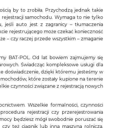
ścią by to zrobiła. Przychodzą jednak takie
g rejestracji samochodu. Wymaga to nie tylko
 jeśli auto jest z zagranicy – tłumaczenia
cie rejestrującego może czekać konieczność
że – czy raczej przede wszystkim – zmaganie
firmy BAT-POL. Od lat bowiem zajmujemy się
ężarowych. Świadcząc kompleksowe usługi dla
gate doświadczenie, dzięki któremu jesteśmy w
mochodów, które zostały kupione na terenie
zelkie czynności związane z rejestracją nowych
cnictwem. Wszelkie formalności, czynności
ocedura rejestracji czy przerejestrowania
omocy będziesz mógł swobodnie poruszać się
czy też ciągnik lub inna maszyna rolnicza.