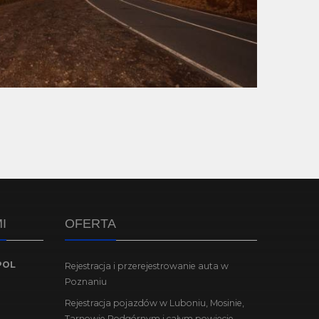
I
OFERTA
POL
Rejestracja i przerejestrowanie auta w
Poznaniu
Rejestracja pojazdów w Luboniu, Mosinie,
Tarnowie Podgórnym i całym powiecie