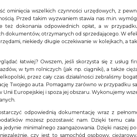
ść ominięcia wszelkich czynności urzędowych, z pewno
cznością. Przed takim wyzwaniem stawia nas m.in. wymó
e też dokonania odpowiednich opłat, a w przypadku,
ch dokumentów, otrzymanych od sprzedającego. W efek
zędami, niekiedy długie oczekiwanie w kolejkach, a tak
lądać łatwiej? Owszem, jeśli skorzysta się z usług 
azdów, w tym rolniczych (jak np. ciągniki), a także ci
elkopolski, przez cały czas działalności zebraliśmy bo
strację Twojego auta. Pomagamy zarówno w przypadku sa
tw Unii Europejskiej i spoza jej obszaru. Wykonujemy ws
anych.
ostarczyć odpowiednią dokumentację wraz z pełnomo
datków możesz pozostawić nam. Dzięki temu cała pr
a jedynie minimalnego zaangażowania. Dzięki naszej p
ezależnie, czy jest to samochód osobowy, ciężarowy, 