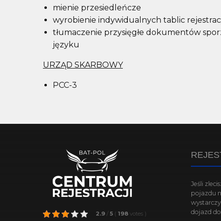
mienie przesiedleńcze
wyrobienie indywidualnych tablic rejestra
tłumaczenie przysięgłe dokumentów spo
języku
URZĄD SKARBOWY
PCC-3
REJES
Jeśli zle
pojazdu ni
wystarczy
dojazd do 
2.9
/
5
(
198
votes
)