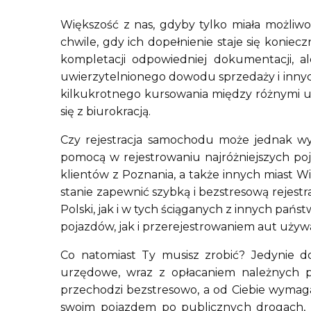
Większość z nas, gdyby tylko miała możliwo
chwile, gdy ich dopełnienie staje się konie
kompletacji odpowiedniej dokumentacji, al
uwierzytelnionego dowodu sprzedaży i inny
kilkukrotnego kursowania między różnymi ur
się z biurokracją.
Czy rejestracja samochodu może jednak wyg
pomocą w rejestrowaniu najróżniejszych poj
klientów z Poznania, a także innych miast Wi
stanie zapewnić szybką i bezstresową reje
Polski, jak i w tych ściąganych z innych pańs
pojazdów, jak i przerejestrowaniem aut używ
Co natomiast Ty musisz zrobić? Jedynie d
urzędowe, wraz z opłacaniem należnych po
przechodzi bezstresowo, a od Ciebie wymag
swoim pojazdem po publicznych drogach, ni