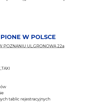
PIONE W POLSCE
 W POZNANIU UL.GRONOWA 22a
,TAXI
dów
ie
ch tablic rejestracyjnych