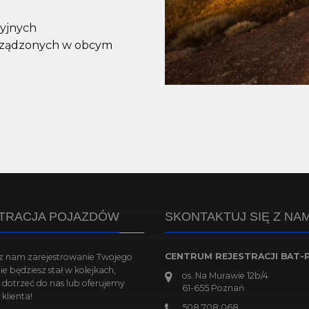
cyjnych
rządzonych w obcym
TRACJA POJAZDÓW
SKONTAKTUJ SIĘ Z NAM
CENTRUM REJESTRACJI BAT-
cisz nam zarejestrowanie Twojego
e będziesz stał w kolejkach,
os. Na Murawie 12b/4
 dotrzeć do nas lub oferujemy
61-655
Poznań
klienta!
508 708 068